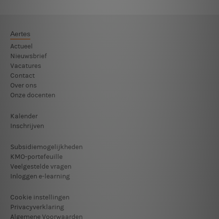
Aertes
Actueel
Nieuwsbrief
Vacatures
Contact
Over ons
Onze docenten
Kalender
Inschrijven
Subsidiemogelijkheden
KMO-portefeuille
Veelgestelde vragen
Inloggen e-learning
Cookie instellingen
Privacyverklaring
Algemene Voorwaarden