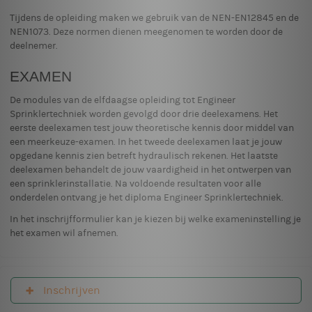
Tijdens de opleiding maken we gebruik van de NEN-EN12845 en de
NEN1073. Deze normen dienen meegenomen te worden door de
deelnemer.
EXAMEN
De modules van de elfdaagse opleiding tot Engineer
Sprinklertechniek worden gevolgd door drie deelexamens. Het
eerste deelexamen test jouw theoretische kennis door middel van
een meerkeuze-examen. In het tweede deelexamen laat je jouw
opgedane kennis zien betreft hydraulisch rekenen. Het laatste
deelexamen behandelt de jouw vaardigheid in het ontwerpen van
een sprinklerinstallatie. Na voldoende resultaten voor alle
onderdelen ontvang je het diploma Engineer Sprinklertechniek.
In het inschrijfformulier kan je kiezen bij welke exameninstelling je
het examen wil afnemen.
Inschrijven