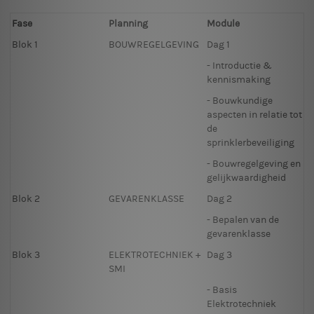
Fase
Planning
Module
Blok 1
BOUWREGELGEVING
Dag 1
- Introductie &
kennismaking
- Bouwkundige
aspecten in relatie tot
de
sprinklerbeveiliging
- Bouwregelgeving en
gelijkwaardigheid
Blok 2
GEVARENKLASSE
Dag 2
- Bepalen van de
gevarenklasse
Blok 3
ELEKTROTECHNIEK +
Dag 3
SMI
- Basis
Elektrotechniek