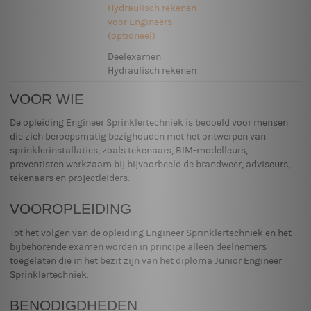
Hydraulisch rekenen
voor Engineers
(optioneel)
Deelexamen
Hydraulisch rekenen
VOOR WIE
De opleiding Engineer Sprinklertechniek is bedoeld voor mensen
die zich beroepsmatig bezighouden met het ontwerpen van
sprinklerinstallaties, zoals tekenaars, BIM-modelleurs,
preventisten werkzaam bij bijvoorbeeld de brandweer, adviseurs,
tekenaars en projectleiders.
VOOROPLEIDING
Tot het volgen van de opleiding Engineer Sprinklertechniek en het
bijbehorende examen worden in principe alleen deelnemers
toegelaten die in het bezit zijn van het diploma Junior Engineer
Sprinklertechniek.
BENODIGDHEDEN