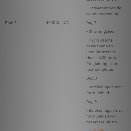
- Ontwerpen van de
watervoorziening
Blok 5
HYDRAULICA
Dag 7
- Stromingsleer
- Hydraulische
berekenen van
installaties met
Hazen-Williams.
Ringleidingen en
restrictieplaten
Dag 8
- Berekeningen met
formuleblad
Dag 9
- Berekeningen met
formuleblad van
tussensprinklers
-
Opfrisdag