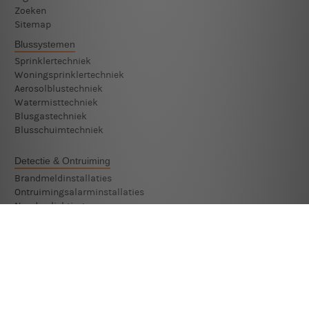
Zoeken
Sitemap
Blussystemen
Sprinklertechniek
Woningsprinklertechniek
Aerosolblustechniek
Watermisttechniek
Blusgastechniek
Blusschuimtechniek
Detectie & Ontruiming
Brandmeldinstallaties
Ontruimingsalarminstallaties
Noodverlichting
Beveiligingssystemen
Monteur Beveiligingssystemen
Technicus Beveiligingssystemen
Assistent Monteur Beveiligingssystemen