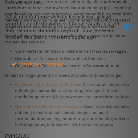
Na het examen ben je in staat om zelfstandig alle voorkomende
kunnen worden.
sprinklerinstallaties te ontwerpen. Daarnaast bouw je je kennis op
over de aanleg van vast opgestelde watervoerende blusinstallaties.
Wil je niet dat jouw website bezoek vast gelegd
Met het diploma Junior Engineer Sprinklertechniek wordt je direct
wordt bij derde (bijvoorbeeld Google Analytics), zet
toegelaten tot de opleiding tot Engineer Sprinklertechniek.
dan het onderstaande vinkje uit. Jouw gegevens
De opleiding bestaat uit drie modules die elk worden afgesloten
worden dan geanonimiseerd opgeslagen.
met een deelexamen:
Sprinklertechniek theorie - Deelexamen Meerkeuzevragen
Hydraulica - Deelexamen Hydraulisch Rekenen
Voorkeuren opslaan
Ontwerpen en Tekenen - Deelexamen Ontwerpopdracht
Je hebt de mogelijkheid om twee optionele modules te volgen:
Ontwerpen Sprinkler voor Engineer
Deze module biedt extra
oefeningen, behandelt uitzonderingen en geeft tips en
aandachtspunten bij het ontwerpen van sprinklerinstallaties.
Hydraulisch Rekenen voor Engineer
Deze module biedt extra
oefening in hydraulische berekeningen, inclusief
formulebladtoepassing, handmatige doorrekening van een
bedrijfsgebouw, balanceren en k-factor vervanging.
INHOUD