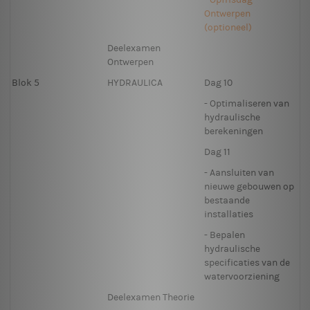
Ontwerpen
(optioneel)
Deelexamen
Ontwerpen
Blok 5
HYDRAULICA
Dag 10
- Optimaliseren van
hydraulische
berekeningen
Dag 11
- Aansluiten van
nieuwe gebouwen op
bestaande
installaties
- Bepalen
hydraulische
specificaties van de
watervoorziening
Deelexamen Theorie