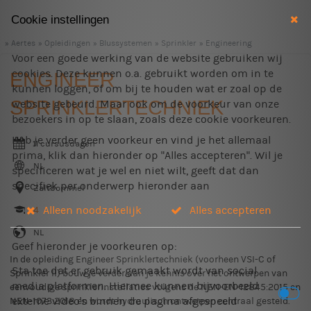
Cookie instellingen
Aertes
Opleidingen
Blussystemen
Sprinkler
Engineering
Voor een goede werking van de website gebruiken wij
cookies. Deze kunnen o.a. gebruikt worden om in te
ENGINEER
kunnen loggen, of om bij te houden wat er zoal op de
SPRINKLERTECHNIEK
website gebeurd. Maar ook om de voorkeur van onze
bezoekers in op te slaan, zoals deze cookie voorkeuren.
Heb je verder geen voorkeur en vind je het allemaal
11 cursusdagen
prima, klik dan hieronder op "Alles accepteren". Wil je
NL
specificeren wat je wel en niet wilt, geeft dat dan
specifiek per onderwerp hieronder aan
Zaltbommel
Alleen noodzakelijk
Alles accepteren
4
NL
Geef hieronder je voorkeuren op:
In de opleiding Engineer Sprinklertechniek (voorheen VSI-C of
Sta toe dat er gebruik gemaakt wordt van social
Sprinkler II) bouw je verder aan je kennis over het ontwerpen van
media platformen. Hiermee kunnen bijvoorbeeld
eenvoudige sprinklerinstallaties volgens de NEN-EN-12845:2015 en
externe video's binnen de pagina afgespeeld
NEN-1073:2018 en wordt hydraulisch ontwerpen centraal gesteld.