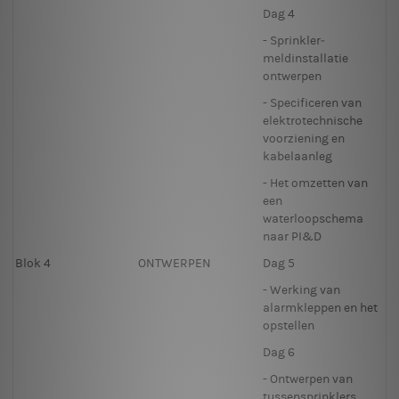
Dag 4
- Sprinkler­
meldinstallatie
ontwerpen
- Specificeren van
elektrotechnische
voorziening en
kabelaanleg
- Het omzetten van
een
waterloopschema
naar PI&D
Blok 4
ONTWERPEN
Dag 5
- Werking van
alarmkleppen en het
opstellen
Dag 6
- Ontwerpen van
tussensprinklers