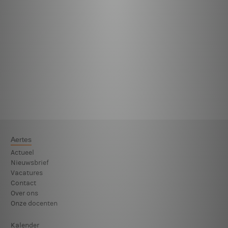
Aertes
Actueel
Nieuwsbrief
Vacatures
Contact
Over ons
Onze docenten
Kalender