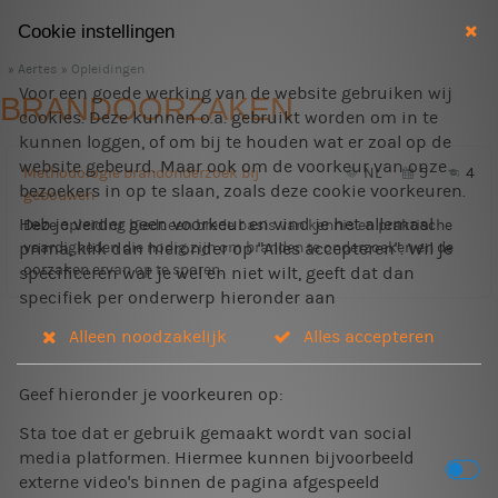
Cookie instellingen
Aertes
Opleidingen
Voor een goede werking van de website gebruiken wij
BRANDOORZAKEN
cookies. Deze kunnen o.a. gebruikt worden om in te
kunnen loggen, of om bij te houden wat er zoal op de
website gebeurd. Maar ook om de voorkeur van onze
Methodologie brandonderzoek bij
NL
5
4
bezoekers in op te slaan, zoals deze cookie voorkeuren.
gebouwen
Heb je verder geen voorkeur en vind je het allemaal
Deze opleiding biedt een brede basis van kennis en praktische
vaardigheden die nodig zijn om branden te onderzoeken en de
prima, klik dan hieronder op "Alles accepteren". Wil je
oorzaken ervan op te sporen.
specificeren wat je wel en niet wilt, geeft dat dan
specifiek per onderwerp hieronder aan
Alleen noodzakelijk
Alles accepteren
Geef hieronder je voorkeuren op:
Sta toe dat er gebruik gemaakt wordt van social
media platformen. Hiermee kunnen bijvoorbeeld
externe video's binnen de pagina afgespeeld