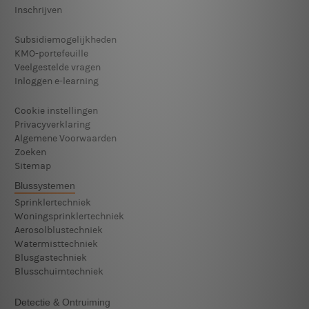
Inschrijven
Subsidiemogelijkheden
KMO-portefeuille
Veelgestelde vragen
Inloggen e-learning
Cookie instellingen
Privacyverklaring
Algemene Voorwaarden
Zoeken
Sitemap
Blussystemen
Sprinklertechniek
Woningsprinklertechniek
Aerosolblustechniek
Watermisttechniek
Blusgastechniek
Blusschuimtechniek
Detectie & Ontruiming