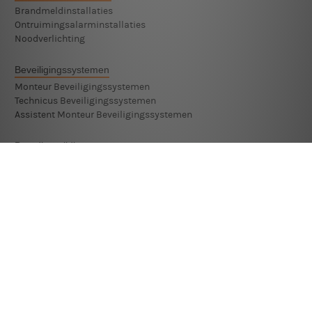
Brandmeldinstallaties
Ontruimingsalarminstallaties
Noodverlichting
Beveiligingssystemen
Monteur Beveiligingssystemen
Technicus Beveiligingssystemen
Assistent Monteur Beveiligingssystemen
Brandbestrijding
Brandinterventie
Industriële Brandbestrijding
Kleine Blusmiddelen
Voertuigbranden
Brandoorzaken
Fire Investigator
Brandoorzaken bij gebouwen
Brandoorzaken bij motorvoertuigen