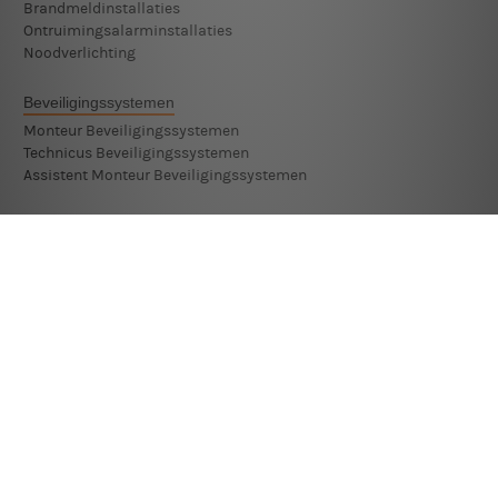
Brandmeldinstallaties
Ontruimingsalarminstallaties
Noodverlichting
Beveiligingssystemen
Monteur Beveiligingssystemen
Technicus Beveiligingssystemen
Assistent Monteur Beveiligingssystemen
Brandbestrijding
Brandinterventie
Industriële Brandbestrijding
Kleine Blusmiddelen
Voertuigbranden
Brandoorzaken
Fire Investigator
Brandoorzaken bij gebouwen
Brandoorzaken bij motorvoertuigen
Advies