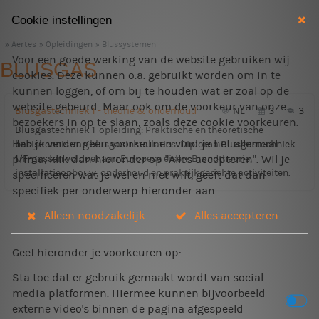
Cookie instellingen
Aertes
Opleidingen
Blussystemen
Voor een goede werking van de website gebruiken wij
BLUSGAS
cookies. Deze kunnen o.a. gebruikt worden om in te
kunnen loggen, of om bij te houden wat er zoal op de
website gebeurd. Maar ook om de voorkeur van onze
Blusgastechniek 1 - theorie & onderhoud
NL
3
3
bezoekers in op te slaan, zoals deze cookie voorkeuren.
Blusgastechniek 1-opleiding: Praktische en theoretische
Heb je verder geen voorkeur en vind je het allemaal
basiskennis van blusgasinstallaties. Diploma Blusgastechniek
1/F-gassen voldoet aan Europese eisen. Brandtheorie,
prima, klik dan hieronder op "Alles accepteren". Wil je
installatieopbouw, onderhoud en praktijkgerichte activiteiten.
specificeren wat je wel en niet wilt, geeft dat dan
specifiek per onderwerp hieronder aan
Alleen noodzakelijk
Alles accepteren
Geef hieronder je voorkeuren op:
Sta toe dat er gebruik gemaakt wordt van social
media platformen. Hiermee kunnen bijvoorbeeld
externe video's binnen de pagina afgespeeld