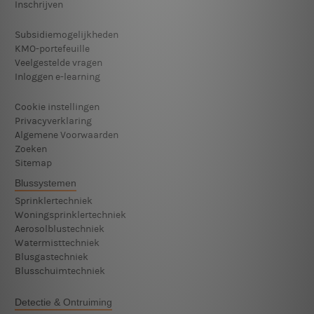
Inschrijven
Subsidiemogelijkheden
KMO-portefeuille
Veelgestelde vragen
Inloggen e-learning
Cookie instellingen
Privacyverklaring
Algemene Voorwaarden
Zoeken
Sitemap
Blussystemen
Sprinklertechniek
Woningsprinklertechniek
Aerosolblustechniek
Watermisttechniek
Blusgastechniek
Blusschuimtechniek
Detectie & Ontruiming