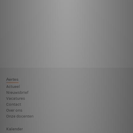
Aertes
Actueel
Nieuwsbrief
Vacatures
Contact
Over ons
Onze docenten
Kalender