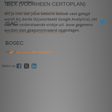
kunnen worden.
IBEX (VOORHEEN CERTOPLAN)
direct inschrijven
of
neem contact op
Wil je niet dat jouw website bezoek vast gelegd
wordt bij derde (bijvoorbeeld Google Analytics), zet
ISAC
dan het onderstaande vinkje uit. Jouw gegevens
worden dan geanonimiseerd opgeslagen.
direct inschrijven
of
neem contact op
BOSEC
Voorkeuren opslaan
neem contact op
Delen op