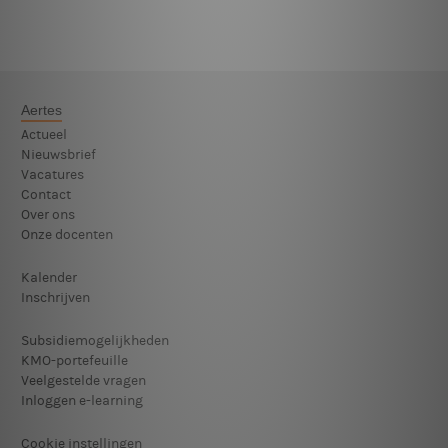
Aertes
Actueel
Nieuwsbrief
Vacatures
Contact
Over ons
Onze docenten
Kalender
Inschrijven
Subsidiemogelijkheden
KMO-portefeuille
Veelgestelde vragen
Inloggen e-learning
Cookie instellingen