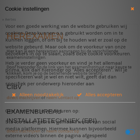
Cookie instellingen
Aertes
Voor een goede werking van de website gebruiken wij
cookies. Deze kunnen o.a. gebruikt worden om in te
HEREXAMEN
kunnen loggen, of om bij te houden wat er zoal op de
website gebeurd. Maar ook om de voorkeur van onze
Hier kan je een herexamen aanvragen bij de verschillende
bezoekers in op te slaan, zoals deze cookie voorkeuren.
exameninstellingen.
Heb je verder geen voorkeur en vind je het allemaal
Door hieronder op de link van het exameninstituut naar keuze te
prima, klik dan hieronder op "Alles accepteren". Wil je
klikken, kom je op de betreffende website terecht.
specificeren wat je wel en niet wilt, geeft dat dan
specifiek per onderwerp hieronder aan
CIBV
Alleen noodzakelijk
Alles accepteren
direct inschrijven
of
neem contact op
EXAMENBUREAU
Geef hieronder je voorkeuren op:
INSTALLATIETECHNIEK (EBI)
Sta toe dat er gebruik gemaakt wordt van social
media platformen. Hiermee kunnen bijvoorbeeld
direct inschrijven
of
neem contact op
externe video's binnen de pagina afgespeeld