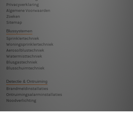
Privacyverklaring
Algemene Voorwaarden
Zoeken
Sitemap
Blussystemen
Sprinklertechniek
Woningsprinklertechniek
Aerosolblustechniek
Watermisttechniek
Blusgastechniek
Blusschuimtechniek
Detectie & Ontruiming
Brandmeldinstallaties
Ontruimingsalarminstallaties
Noodverlichting
Beveiligingssystemen
Monteur Beveiligingssystemen
Technicus Beveiligingssystemen