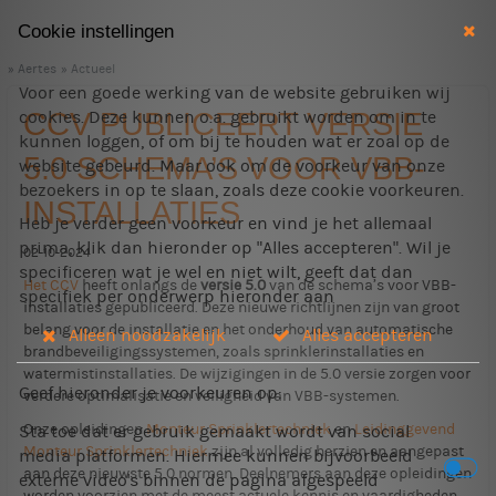
Cookie instellingen
Aertes
Actueel
Voor een goede werking van de website gebruiken wij
CCV PUBLICEERT VERSIE
cookies. Deze kunnen o.a. gebruikt worden om in te
kunnen loggen, of om bij te houden wat er zoal op de
5.0 SCHEMA’S VOOR VBB-
website gebeurd. Maar ook om de voorkeur van onze
bezoekers in op te slaan, zoals deze cookie voorkeuren.
INSTALLATIES
Heb je verder geen voorkeur en vind je het allemaal
prima, klik dan hieronder op "Alles accepteren". Wil je
02-10-2024
specificeren wat je wel en niet wilt, geeft dat dan
Het CCV
heeft onlangs de
versie 5.0
van de schema’s voor VBB-
specifiek per onderwerp hieronder aan
installaties gepubliceerd. Deze nieuwe richtlijnen zijn van groot
belang voor de installatie en het onderhoud van automatische
Alleen noodzakelijk
Alles accepteren
brandbeveiligingssystemen, zoals sprinklerinstallaties en
watermistinstallaties. De wijzigingen in de 5.0 versie zorgen voor
Geef hieronder je voorkeuren op:
verdere optimalisatie en veiligheid van VBB-systemen.
Onze opleidingen
Monteur Sprinklertechniek
en
Leidinggevend
Sta toe dat er gebruik gemaakt wordt van social
Monteur Sprinklertechniek
zijn al volledig herzien en aangepast
media platformen. Hiermee kunnen bijvoorbeeld
aan deze nieuwste 5.0 normen. Deelnemers aan deze opleidingen
externe video's binnen de pagina afgespeeld
worden voorzien met de meest actuele kennis en vaardigheden