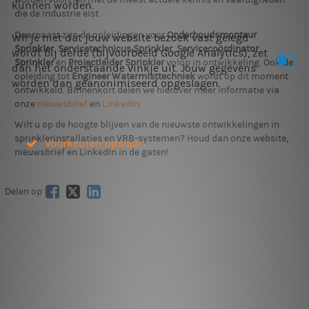
kunnen worden.
die de industrie eist.
Daarnaast zijn de opleidingen voor
Onderhoudsmonteur
Wil je niet dat jouw website bezoek vast gelegd
Sprinkler
,
Servicetechnicus Sprinkler
,
Servicecoördinator
wordt bij derde (bijvoorbeeld Google Analytics), zet
Sprinkler
en
Projectleider Sprinkler
volop in ontwikkeling. Ook de
dan het onderstaande vinkje uit. Jouw gegevens
opleiding tot
Engineer Watermisttechniek
wordt op dit moment
worden dan geanonimiseerd opgeslagen.
ontwikkeld. Binnenkort delen we hierover meer informatie via
onze
nieuwsbrief
en
LinkedIn
.
Wilt u op de hoogte blijven van de nieuwste ontwikkelingen in
sprinklerinstallaties en VBB-systemen? Houd dan onze website,
Voorkeuren opslaan
nieuwsbrief en LinkedIn in de gaten!
Delen op