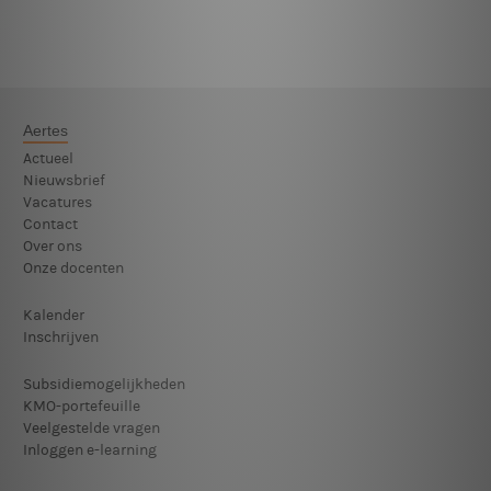
Aertes
Actueel
Nieuwsbrief
Vacatures
Contact
Over ons
Onze docenten
Kalender
Inschrijven
Subsidiemogelijkheden
KMO-portefeuille
Veelgestelde vragen
Inloggen e-learning