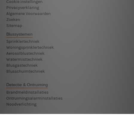
Cookie instellingen
Privacyverklaring
Algemene Voorwaarden
Zoeken
Sitemap
Blussystemen
Sprinklertechniek
Woningsprinklertechniek
Aerosolblustechniek
Watermisttechniek
Blusgastechniek
Blusschuimtechniek
Detectie & Ontruiming
Brandmeldinstallaties
Ontruimingsalarminstallaties
Noodverlichting
Beveiligingssystemen
Monteur Beveiligingssystemen
Technicus Beveiligingssystemen