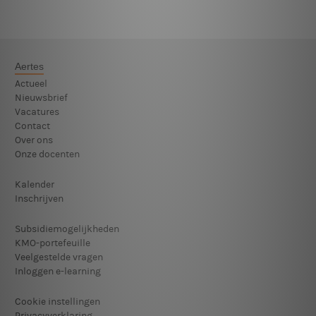
Aertes
Actueel
Nieuwsbrief
Vacatures
Contact
Over ons
Onze docenten
Kalender
Inschrijven
Subsidiemogelijkheden
KMO-portefeuille
Veelgestelde vragen
Inloggen e-learning
Cookie instellingen
Privacyverklaring