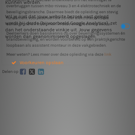
kunnen worden.
overbruggen tussen mbo-niveau 3 en 4 elektrotechniek en de
beveiligingsbranche. Daarmee biedt de opleiding een stevig
Wil je niet dat jouw website bezoek vast gelegd
fundament voor iedereen die zonder elektrotechnische
wordt bij derde (bijvoorbeeld Google Analytics), zet
achtergrond wil instromen in deze snelgroeiende sector.
dan het onderstaande vinkje uit. Jouw gegevens
Deelnemers doen basiskennis op over beveiligingssystemen én
worden dan geanonimiseerd opgeslagen.
brandbeveiliging, en worden voorbereid op een praktijkgerichte
loopbaan als assistent monteur in deze vakgebieden.
Meer weten? Lees meer over deze opleiding via deze
link
Voorkeuren opslaan
Delen op