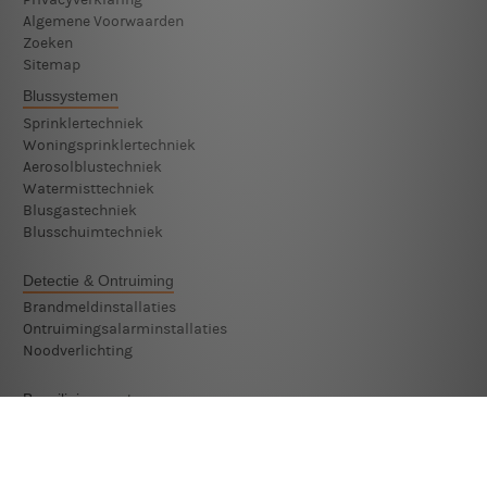
Algemene Voorwaarden
Zoeken
Sitemap
Blussystemen
Sprinklertechniek
Woningsprinklertechniek
Aerosolblustechniek
Watermisttechniek
Blusgastechniek
Blusschuimtechniek
Detectie & Ontruiming
Brandmeldinstallaties
Ontruimingsalarminstallaties
Noodverlichting
Beveiligingssystemen
Monteur Beveiligingssystemen
Technicus Beveiligingssystemen
Assistent Monteur Beveiligingssystemen