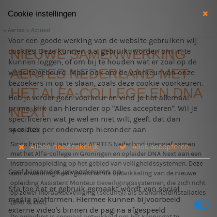
Cookie instellingen
Aertes
Actueel
Voor een goede werking van de website gebruiken wij
NIEUWE SAMENWERKING
cookies. Deze kunnen o.a. gebruikt worden om in te
kunnen loggen, of om bij te houden wat er zoal op de
AERTES NEDERLAND MET
website gebeurd. Maar ook om de voorkeur van onze
bezoekers in op te slaan, zoals deze cookie voorkeuren.
HET ALFA-COLLEGE EN DNA
Heb je verder geen voorkeur en vind je het allemaal
prima, klik dan hieronder op "Alles accepteren". Wil je
NEXT
specificeren wat je wel en niet wilt, geeft dat dan
specifiek per onderwerp hieronder aan
14-05-2025
Sinds begin dit jaar werkt AERTES Nederland intensief samen
Alleen noodzakelijk
Alles accepteren
met het Alfa-college in Groningen en opleider DNA Next aan een
instroomopleiding op het gebied van veiligheidssystemen. Deze
Geef hieronder je voorkeuren op:
samenwerking heeft geleid tot de ontwikkeling van de nieuwe
opleiding Assistent Monteur Beveiligingssystemen, die zich richt
Sta toe dat er gebruik gemaakt wordt van social
op zowel inbraakbeveiliging (security) als brandmeldinstallaties
media platformen. Hiermee kunnen bijvoorbeeld
(BMI & OAI).
externe video's binnen de pagina afgespeeld
De opleiding is speciaal ontwikkeld om het kennisgat te