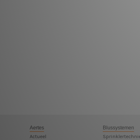
Aertes
Blussystemen
Actueel
Sprinklertechni