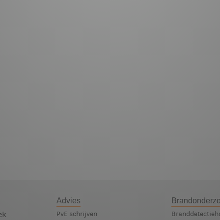
Advies
Brandonderz
ek
PvE schrijven
Branddetectieh