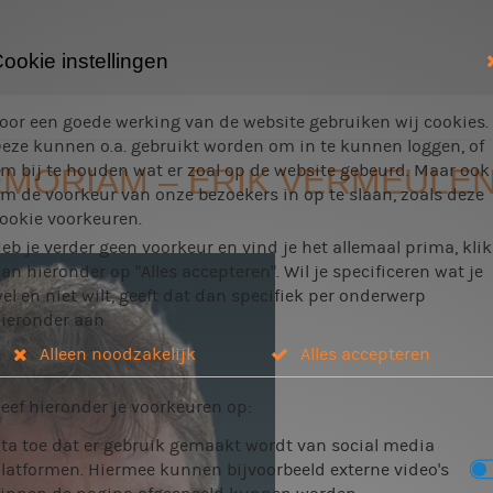
ookie instellingen
oor een goede werking van de website gebruiken wij cookies.
eze kunnen o.a. gebruikt worden om in te kunnen loggen, of
m bij te houden wat er zoal op de website gebeurd. Maar ook
EMORIAM – ERIK VERMEULE
m de voorkeur van onze bezoekers in op te slaan, zoals deze
ookie voorkeuren.
eb je verder geen voorkeur en vind je het allemaal prima, klik
an hieronder op "Alles accepteren". Wil je specificeren wat je
el en niet wilt, geeft dat dan specifiek per onderwerp
ieronder aan
Alleen noodzakelijk
Alles accepteren
eef hieronder je voorkeuren op:
ta toe dat er gebruik gemaakt wordt van social media
latformen. Hiermee kunnen bijvoorbeeld externe video's