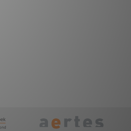
oek
ond