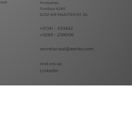
raat
Postadres:
Postbus 4240
6202 WB MAASTRICHT, NL
+31341 - 433422
+3289 - 239006
secretariaat@aertes.com
Vind ons op:
LinkedIn