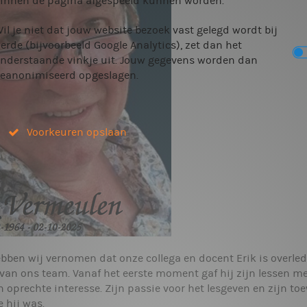
innen de pagina afgespeeld kunnen worden.
il je niet dat jouw website bezoek vast gelegd wordt bij
erde (bijvoorbeeld Google Analytics), zet dan het
nderstaande vinkje uit. Jouw gegevens worden dan
eanonimiseerd opgeslagen.
Voorkeuren opslaan
ebben wij vernomen dat onze collega en docent Erik is overle
 van ons team. Vanaf het eerste moment gaf hij zijn lessen 
 oprechte interesse. Zijn passie voor het lesgeven en zijn to
 hij was.