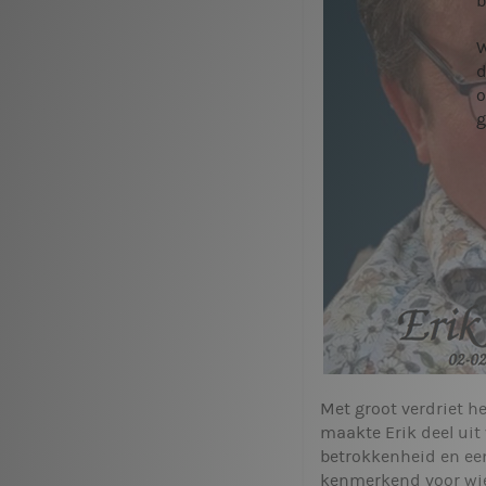
b
W
d
o
g
Met groot verdriet h
maakte Erik deel uit
betrokkenheid en een
kenmerkend voor wie