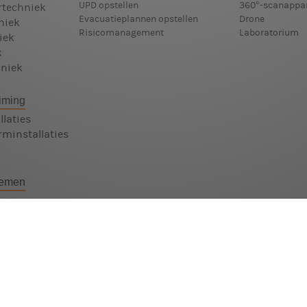
UPD opstellen
360°-scanappa
rtechniek
Evacuatieplannen opstellen
Drone
niek
Risicomanagement
Laboratorium
iek
k
niek
iming
laties
minstallaties
temen
stemen
stemen
ur
stemen