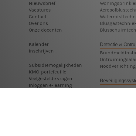
Nieuwsbrief
Woningsprinkle
Vacatures
Aerosolblustech
Contact
Watermisttechn
Over ons
Blusgastechnie
Onze docenten
Blusschuimtech
Kalender
Detectie & Ontru
Inschrijven
Brandmeldinstal
Ontruimingsalar
Subsidiemogelijkheden
Noodverlichting
KMO-portefeuille
Veelgestelde vragen
Beveiligingssys
Inloggen e-learning
Monteur
Beveiligingssy
Cookie instellingen
Technicus
Privacyverklaring
Beveiligingssy
Algemene Voorwaarden
Assistent Monte
Zoeken
Beveiligingssy
Sitemap