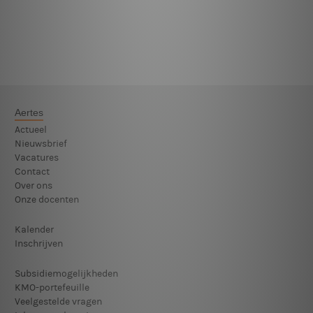
Aertes
Actueel
Nieuwsbrief
Vacatures
Contact
Over ons
Onze docenten
Kalender
Inschrijven
Subsidiemogelijkheden
KMO-portefeuille
Veelgestelde vragen