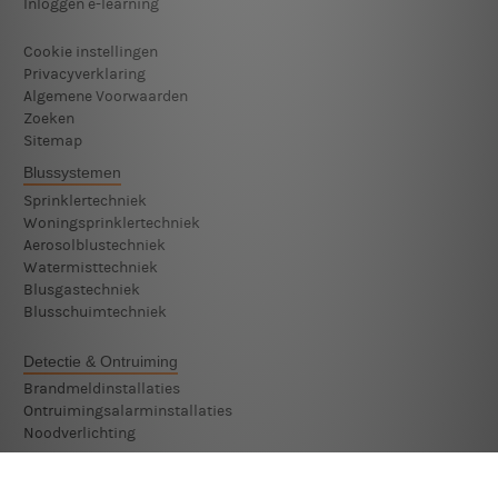
Inloggen e-learning
Cookie instellingen
Privacyverklaring
Algemene Voorwaarden
Zoeken
Sitemap
Blussystemen
Sprinklertechniek
Woningsprinklertechniek
Aerosolblustechniek
Watermisttechniek
Blusgastechniek
Blusschuimtechniek
Detectie & Ontruiming
Brandmeldinstallaties
Ontruimingsalarminstallaties
Noodverlichting
Beveiligingssystemen