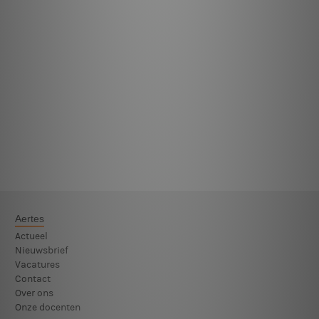
Aertes
Actueel
Nieuwsbrief
Vacatures
Contact
Over ons
Onze docenten