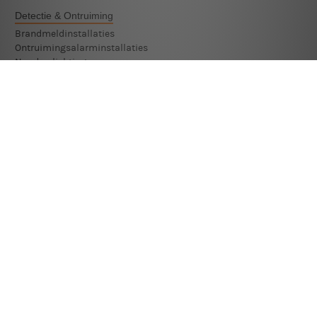
Detectie & Ontruiming
Brandmeldinstallaties
Ontruimingsalarminstallaties
Noodverlichting
Beveiligingssystemen
Monteur Beveiligingssystemen
Technicus Beveiligingssystemen
Assistent Monteur Beveiligingssystemen
Brandbestrijding
Brandinterventie
Industriële Brandbestrijding
Kleine Blusmiddelen
Voertuigbranden
Brandoorzaken
Fire Investigator
Brandoorzaken bij gebouwen
Brandoorzaken bij motorvoertuigen