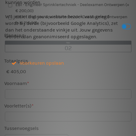
kunnen worden.
EBI - Engineer Sprinklertechniek - Deelexamen Ontwerpen (+
€ 200,00)
Wil je niet dat jouw website bezoek vast gelegd
IBEX - Engineer Sprinklertechniek - Deelexamen Ontwerpen
(+ € 210,00)
wordt bij derde (bijvoorbeeld Google Analytics), zet
dan het onderstaande vinkje uit. Jouw gegevens
Planning
worden dan geanonimiseerd opgeslagen.
Nov
02
Totaalprijs
Voorkeuren opslaan
€ 405,00
Voornaam
Voorletter(s)
Tussenvoegsels