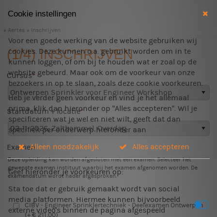
Cookie instellingen
Aertes
Inschrijven
Voor een goede werking van de website gebruiken wij
(1/4) INSCHRIJVEN
cookies. Deze kunnen o.a. gebruikt worden om in te
kunnen loggen, of om bij te houden wat er zoal op de
website gebeurd. Maar ook om de voorkeur van onze
Cursus
bezoekers in op te slaan, zoals deze cookie voorkeuren.
Heb je verder geen voorkeur en vind je het allemaal
prima, klik dan hieronder op "Alles accepteren". Wil je
Startdatum + locatie
specificeren wat je wel en niet wilt, geeft dat dan
specifiek per onderwerp hieronder aan
Alleen noodzakelijk
Alles accepteren
Examen
Deze opleiding kan worden afgesloten met een examen. Selecteer het
gewenste examen instituut waarbij het examen afgenomen worden.
De
Geef hieronder je voorkeuren op:
examendatum wordt nader afgesproken.
Sta toe dat er gebruik gemaakt wordt van social
media platformen. Hiermee kunnen bijvoorbeeld
CIBV - Engineer Sprinklertechniek - Deelexamen Ontwerpen
externe video's binnen de pagina afgespeeld
(+ € 211,00)