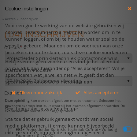
Cookie instellingen
Aertes
Inschrijven
Voor een goede werking van de website gebruiken wij
(1/4) INSCHRIJVEN
cookies. Deze kunnen o.a. gebruikt worden om in te
kunnen loggen, of om bij te houden wat er zoal op de
website gebeurd. Maar ook om de voorkeur van onze
Cursus
bezoekers in op te slaan, zoals deze cookie voorkeuren.
Heb je verder geen voorkeur en vind je het allemaal
prima, klik dan hieronder op "Alles accepteren". Wil je
Startdatum + locatie
specificeren wat je wel en niet wilt, geeft dat dan
specifiek per onderwerp hieronder aan
Alleen noodzakelijk
Alles accepteren
Examen
Deze opleiding kan worden afgesloten met een examen. Selecteer het
gewenste examen instituut waarbij het examen afgenomen worden.
De
Geef hieronder je voorkeuren op:
examendatum wordt nader afgesproken.
Sta toe dat er gebruik gemaakt wordt van social
media platformen. Hiermee kunnen bijvoorbeeld
EBI - Projectleider Sprinklertechniek Combi - Volledig
externe video's binnen de pagina afgespeeld
Examen (+ € 470,00)