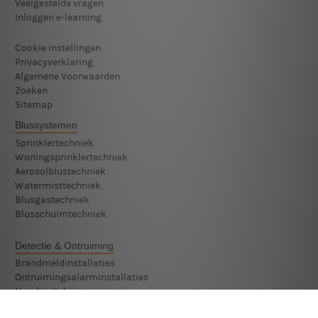
Veelgestelde vragen
Inloggen e-learning
Cookie instellingen
Privacyverklaring
Algemene Voorwaarden
Zoeken
Sitemap
Blussystemen
Sprinklertechniek
Woningsprinklertechniek
Aerosolblustechniek
Watermisttechniek
Blusgastechniek
Blusschuimtechniek
Detectie & Ontruiming
Brandmeldinstallaties
Ontruimingsalarminstallaties
Noodverlichting