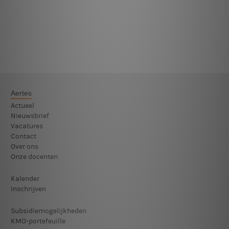
Aertes
Actueel
Nieuwsbrief
Vacatures
Contact
Over ons
Onze docenten
Kalender
Inschrijven
Subsidiemogelijkheden
KMO-portefeuille